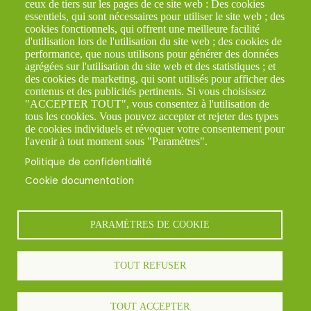
TRANSPORT MULTI-MODAL
ceux de tiers sur les pages de ce site web : Des cookies
ATELIERS PL/VL/SOUDURE
essentiels, qui sont nécessaires pour utiliser le site web ; des
cookies fonctionnels, qui offrent une meilleure facilité
COMMISSIONNAIRE EN TRANSPORT
d'utilisation lors de l'utilisation du site web ; des cookies de
performance, que nous utilisons pour générer des données
LES PRODUITS TRANSPORTÉS
agrégées sur l'utilisation du site web et des statistiques ; et
des cookies de marketing, qui sont utilisés pour afficher des
AGRICULTURE & NUTRITION
contenus et des publicités pertinents. Si vous choisissez
CHIMIE
"ACCEPTER TOUT", vous consentez à l'utilisation de
tous les cookies. Vous pouvez accepter et rejeter des types
ROCHE & MINERAIS
de cookies individuels et révoquer votre consentement pour
l'avenir à tout moment sous "Paramètres".
ACTUALITÉS
Politique de confidentialité
CONTACT
Cookie documentation
DEMANDE DE DEVIS
CARRIÈRES
PARAMÈTRES DE COOKIE
Certification
TOUT REFUSER
Mentions légales
•
Contact
• Réalisation :
Liens utiles
TOUT ACCEPTER