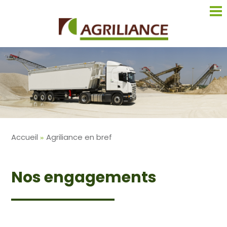
Aller
au
contenu
principal
Fil
Accueil
Agriliance en bref
d'Ariane
Nos engagements