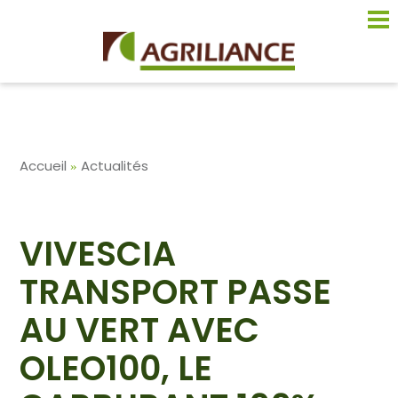
Aller
au
contenu
principal
Fil
Accueil
Actualités
d'Ariane
VIVESCIA
TRANSPORT PASSE
AU VERT AVEC
OLEO100, LE