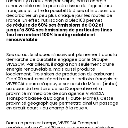
Lancée il y a deux ans par Saipol, cette énergie
renouvelable est la première issue de l’agriculture
française et offre la possibilité à ses utilisateurs de
décarboner un peu plus chaque jour les routes de
France. En effet, l’utilisation d’Oleo100 permet
de
réduire de 60% ses émissions de CO2 et
jusqu’à 80% ses émissions de particules fines
tout en restant 100% biodégradable et
renouvelable
.
Ses caractéristiques s’inscrivent pleinement dans la
démarche de durabilité engagée par le Groupe
VIVESCIA. Par ailleurs, il s’agira non seulement d’une
énergie renouvelable, mais aussi produite
localement. Trois sites de production du carburant
Oleo100 sont ainsi répartis sur le territoire français et
VIVESCIA pourra s’appuyer sur celui de Mériot (Aube)
au cœur du territoire de sa Coopérative et à
proximité immédiate de son agence VIVESCIA
Transport basée à Bologne (Haute-Marne). Cette
proximité géographique permettra ainsi un passage
en circuit court « du champ à la roue ».
Dans un premier temps, VIVESCIA Transport
expérimentera Oleo100 sur ses nouveaux véhicules