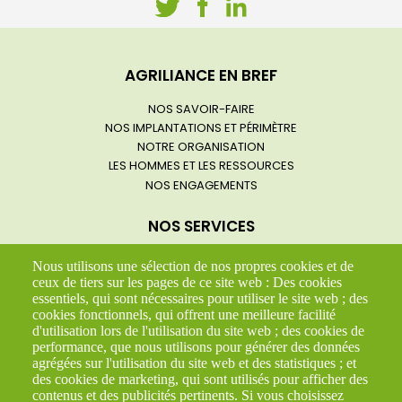
Navigation
AGRILIANCE EN BREF
principale
NOS SAVOIR-FAIRE
NOS IMPLANTATIONS ET PÉRIMÈTRE
NOTRE ORGANISATION
LES HOMMES ET LES RESSOURCES
NOS ENGAGEMENTS
NOS SERVICES
TRANSPORT ROUTE
Nous utilisons une sélection de nos propres cookies et de
TRANSPORT MULTI-MODAL
ceux de tiers sur les pages de ce site web : Des cookies
ATELIERS PL/VL/SOUDURE
essentiels, qui sont nécessaires pour utiliser le site web ; des
cookies fonctionnels, qui offrent une meilleure facilité
COMMISSIONNAIRE EN TRANSPORT
d'utilisation lors de l'utilisation du site web ; des cookies de
performance, que nous utilisons pour générer des données
LES PRODUITS TRANSPORTÉS
agrégées sur l'utilisation du site web et des statistiques ; et
des cookies de marketing, qui sont utilisés pour afficher des
AGRICULTURE & NUTRITION
contenus et des publicités pertinents. Si vous choisissez