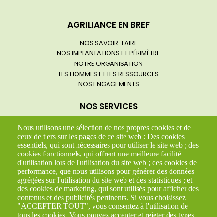
Navigation
AGRILIANCE EN BREF
principale
NOS SAVOIR-FAIRE
NOS IMPLANTATIONS ET PÉRIMÈTRE
NOTRE ORGANISATION
LES HOMMES ET LES RESSOURCES
NOS ENGAGEMENTS
NOS SERVICES
TRANSPORT ROUTE
Nous utilisons une sélection de nos propres cookies et de
TRANSPORT MULTI-MODAL
ceux de tiers sur les pages de ce site web : Des cookies
ATELIERS PL/VL/SOUDURE
essentiels, qui sont nécessaires pour utiliser le site web ; des
cookies fonctionnels, qui offrent une meilleure facilité
COMMISSIONNAIRE EN TRANSPORT
d'utilisation lors de l'utilisation du site web ; des cookies de
performance, que nous utilisons pour générer des données
LES PRODUITS TRANSPORTÉS
agrégées sur l'utilisation du site web et des statistiques ; et
des cookies de marketing, qui sont utilisés pour afficher des
AGRICULTURE & NUTRITION
contenus et des publicités pertinents. Si vous choisissez
CHIMIE
"ACCEPTER TOUT", vous consentez à l'utilisation de
tous les cookies. Vous pouvez accepter et rejeter des types
ROCHE & MINERAIS