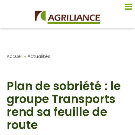
Aller
au
contenu
principal
Fil
Accueil
Actualités
d'Ariane
Plan de sobriété : le
groupe Transports
rend sa feuille de
route