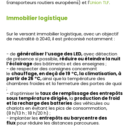
transporteurs routiers européens) et l'
Union TLF
.
Immobilier logistique
Sur le versant immobilier logistique, avec un objectif
de neutralité à 2040, il est préconisé notamment :
de
généraliser l’usage des LED,
avec détection
de présence si possible,
réduire ou éteindre la nuit
l’éclairage
des bâtiments et des enseignes ;
de respecter des consignes concernant
le
chauffage, en deçà de 19
°C, la climatisation, à
partir de 26
°C,
ainsi que
la température des
chambres froides et la fermeture des portes de quai
;
d’optimiser le
taux de remplissage des entrepôts
sous température dirigée,
la
production de froid
et la recharge des batteries
des véhicules ou
chariots en évitant les pics de consommation,
(8 h/13 h ; 18 h/20 h) ;
implanter les
entrepôts au barycentre des
flux
pour réduire les distances parcourues.