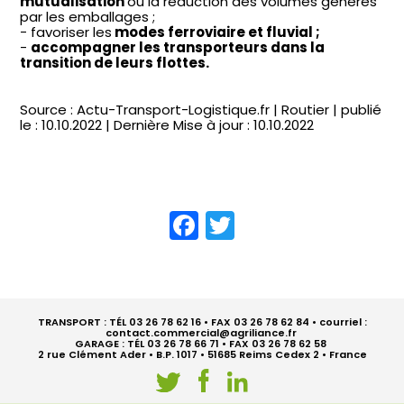
mutualisation
ou la réduction des volumes générés
par les emballages ;
favoriser les
modes ferroviaire et fluvial ;
accompagner les transporteurs dans la
transition de leurs flottes.
Source : Actu-Transport-Logistique.fr | Routier | publié
le : 10.10.2022 | Dernière Mise à jour : 10.10.2022
Facebook
Twitter
TRANSPORT : TÉL 03 26 78 62 16 • FAX 03 26 78 62 84 • courriel :
contact.commercial@agriliance.fr
GARAGE : TÉL 03 26 78 66 71 • FAX 03 26 78 62 58
2 rue Clément Ader • B.P. 1017 • 51685 Reims Cedex 2 • France